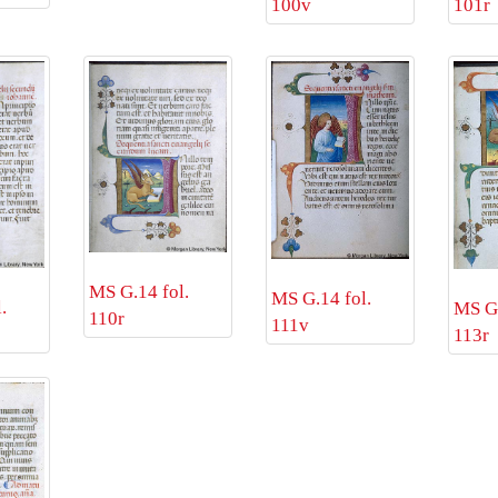
100v
101r
MS G.14 fol.
MS G.14 fol.
.
MS G.
110r
111v
113r