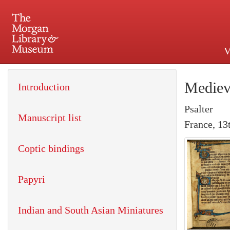
V
225 Madison Avenue at 36th 
Mediev
Introduction
Psalter
Manuscript list
France, 13
Coptic bindings
Papyri
Indian and South Asian Miniatures