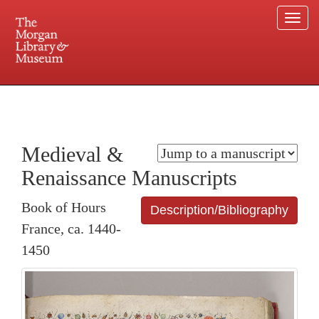
Togg
navi
225 Madison Avenue at 36th Street, New York, NY 10016. Just a short walk from Grand
Central and Penn Station
Medieval &
Renaissance Manuscripts
Book of Hours
Description/Bibliography
France, ca. 1440-
1450