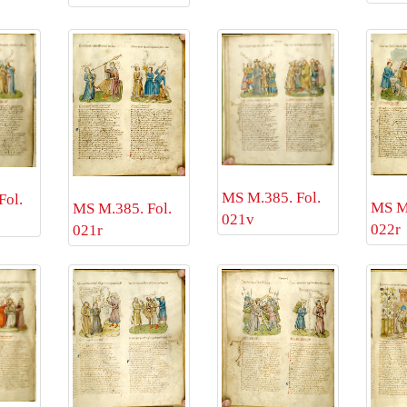
MS M.385. Fol.
Fol.
MS M.
MS M.385. Fol.
021v
022r
021r