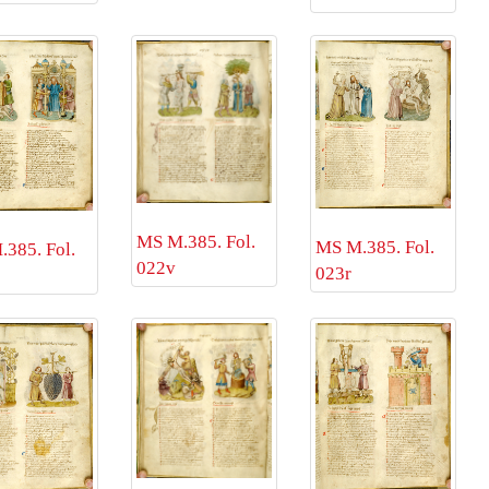
MS M.385. Fol.
MS M.385. Fol.
385. Fol.
022v
023r