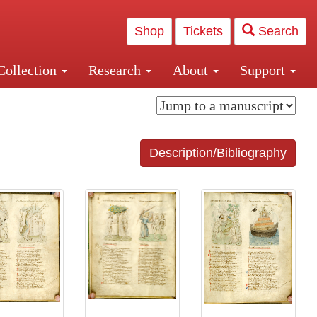
Shop
Tickets
Search
Collection
Research
About
Support
and Central and Penn Station
Description/Bibliography