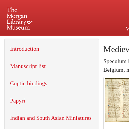
V
225 Madison Avenue at 36th 
Mediev
Introduction
Speculum 
Manuscript list
Belgium, m
Coptic bindings
Papyri
Indian and South Asian Miniatures