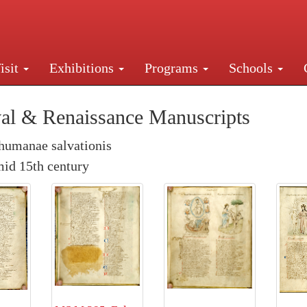
isit
Exhibitions
Programs
Schools
Street, New York, NY 10016. Just a short walk from Gr
al & Renaissance Manuscripts
humanae salvationis
id 15th century