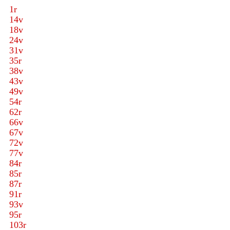
1r
14v
18v
24v
31v
35r
38v
43v
49v
54r
62r
66v
67v
72v
77v
84r
85r
87r
91r
93v
95r
103r