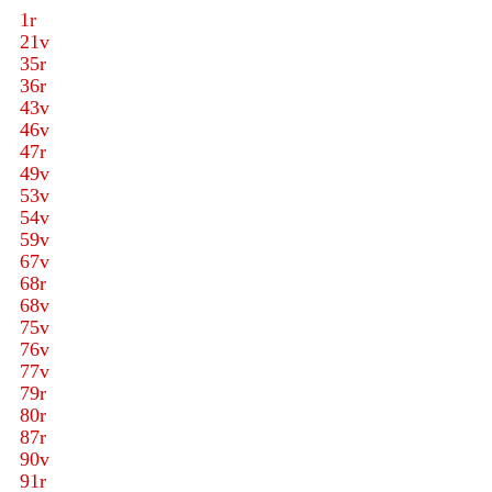
1r
21v
35r
36r
43v
46v
47r
49v
53v
54v
59v
67v
68r
68v
75v
76v
77v
79r
80r
87r
90v
91r