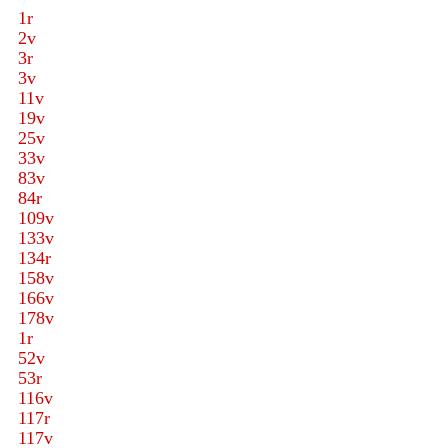
1r
2v
3r
3v
11v
19v
25v
33v
83v
84r
109v
133v
134r
158v
166v
178v
1r
52v
53r
116v
117r
117v