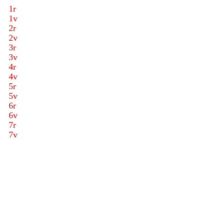
1r
1v
2r
2v
3r
3v
4r
4v
5r
5v
6r
6v
7r
7v