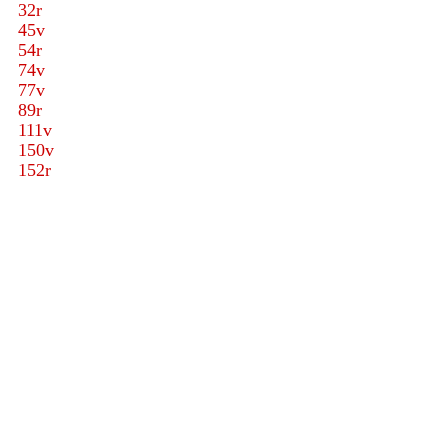
32r
45v
54r
74v
77v
89r
111v
150v
152r